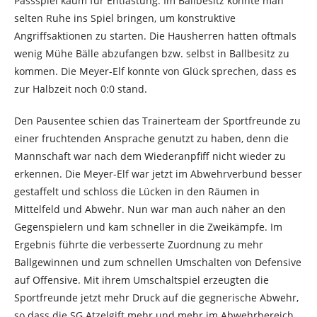
Passspiel kaum für Entlastung. Im Ballbesitz konnte man
selten Ruhe ins Spiel bringen, um konstruktive
Angriffsaktionen zu starten. Die Hausherren hatten oftmals
wenig Mühe Bälle abzufangen bzw. selbst in Ballbesitz zu
kommen. Die Meyer-Elf konnte von Glück sprechen, dass es
zur Halbzeit noch 0:0 stand.
Den Pausentee schien das Trainerteam der Sportfreunde zu
einer fruchtenden Ansprache genutzt zu haben, denn die
Mannschaft war nach dem Wiederanpfiff nicht wieder zu
erkennen. Die Meyer-Elf war jetzt im Abwehrverbund besser
gestaffelt und schloss die Lücken in den Räumen in
Mittelfeld und Abwehr. Nun war man auch näher an den
Gegenspielern und kam schneller in die Zweikämpfe. Im
Ergebnis führte die verbesserte Zuordnung zu mehr
Ballgewinnen und zum schnellen Umschalten von Defensive
auf Offensive. Mit ihrem Umschaltspiel erzeugten die
Sportfreunde jetzt mehr Druck auf die gegnerische Abwehr,
so dass die SG Atzelgift mehr und mehr im Abwehrbereich