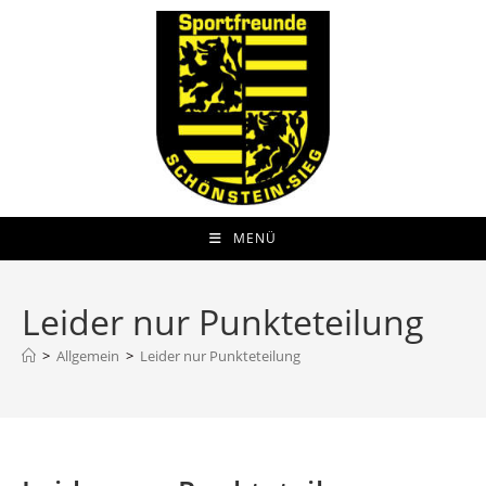
Zum
Inhalt
springen
MENÜ
Leider nur Punkteteilung
>
Allgemein
>
Leider nur Punkteteilung